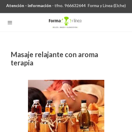
Atención - información
- tfno.
966632644
Forma y Línea (Elche)
Masaje relajante con aroma
terapia